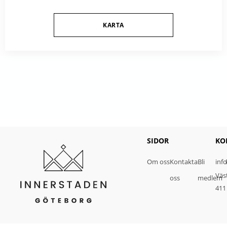
KARTA
SIDOR
KO
Om oss
Kontakta
Bli
inf
Väs
oss
medlem
411