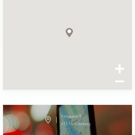
Korsgatan
8
411 16
Göteborg