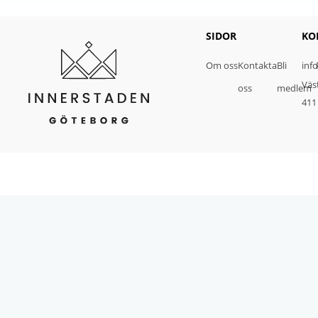
SIDOR
KO
Om oss
Kontakta
Bli
inf
Väs
oss
medlem
411