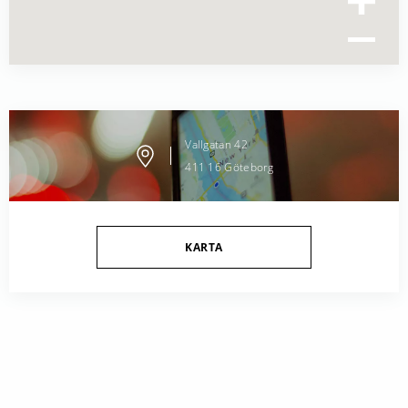
Vallgatan
42
411 16
Göteborg
KARTA