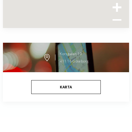
Korsgatan
10
411 16
Göteborg
KARTA