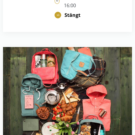
lö
16:00
Stängt
sö