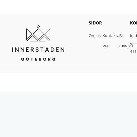
SIDOR
KO
Om oss
Kontakta
Bli
inf
Väs
oss
medlem
411