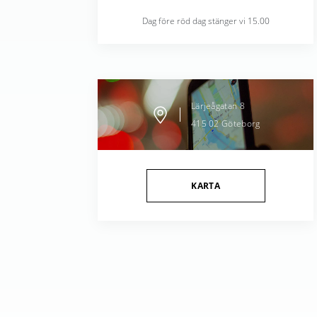
Dag före röd dag stänger vi 15.00
Lärjeågatan
8
415 02
Göteborg
KARTA