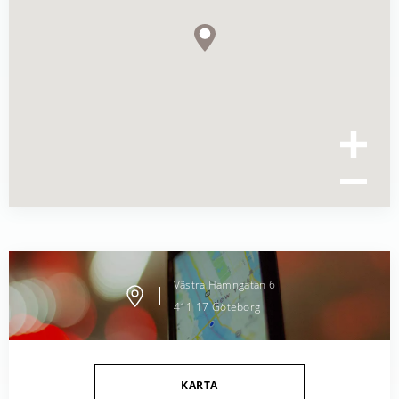
Västra Hamngatan
6
411 17
Göteborg
KARTA