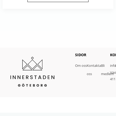
SIDOR
KO
Om oss
Kontakta
Bli
inf
Väs
oss
medlem
411