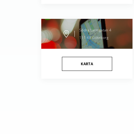
Södra Larmgatan
4
111 48
Göteborg
KARTA