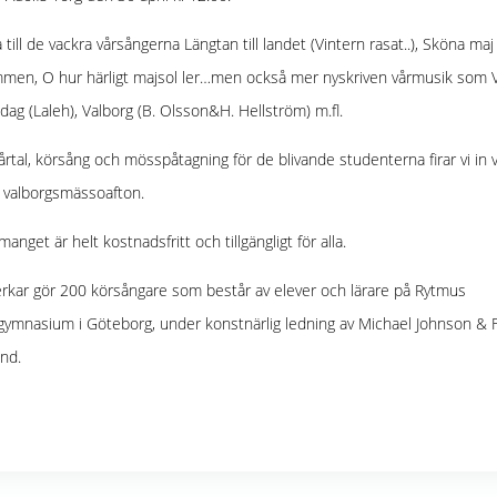
 till de vackra vårsångerna Längtan till landet (Vintern rasat..), Sköna maj
men, O hur härligt majsol ler…men också mer nyskriven vårmusik som 
 dag (Laleh), Valborg (B. Olsson&H. Hellström) m.fl.
rtal, körsång och mösspåtagning för de blivande studenterna firar vi in 
 valborgsmässoafton.
anget är helt kostnadsfritt och tillgängligt för alla.
kar gör 200 körsångare som består av elever och lärare på Rytmus
ymnasium i Göteborg, under konstnärlig ledning av Michael Johnson & F
nd.