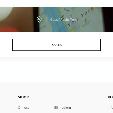
Gustaf Adolfs Torg
KARTA
SIDOR
KO
Om oss
Bli medlem
inf