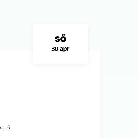
sö
30 apr
det på