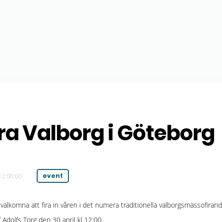
ira Valborg i Göteborg
12:00:00
event
välkomna att fira in våren i det numera traditionella valborgsmässofiran
 Adolfs Torg den 30 april kl 12:00.