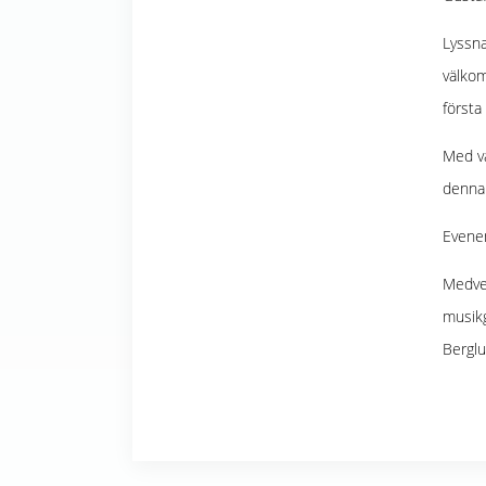
Lyssna
välkom
första
Med vå
denna
Evenem
Medver
musikg
Berglu