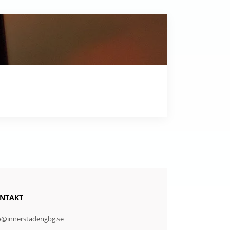
NTAKT
o@innerstadengbg.se