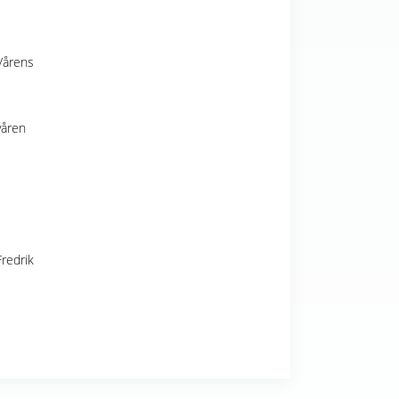
Vårens
våren
redrik