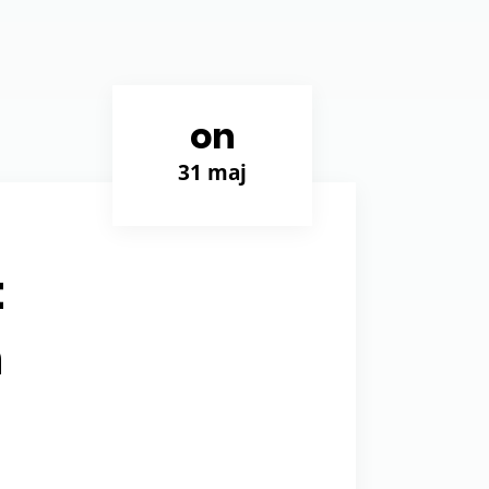
on
31 maj
t
n