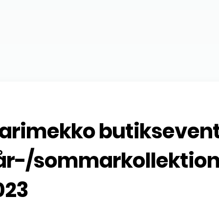
arimekko butikseven
år-/sommarkollektio
023