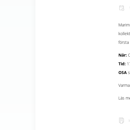
Marime
kollek
första
När:
O
Tid:
17
OSA
s
Varma 
Läs me