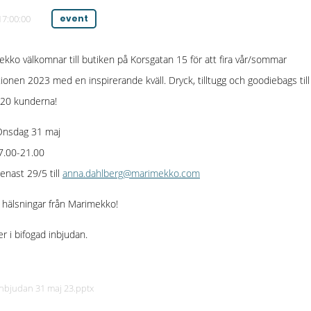
17:00:00
event
kko välkomnar till butiken på Korsgatan 15 för att fira vår/sommar
tionen 2023 med en inspirerande kväll. Dryck, tilltugg och goodiebags till
 20 kunderna!
nsdag 31 maj
.00-21.00
enast 29/5 till
anna.dahlberg@marimekko.com
hälsningar från Marimekko!
r i bifogad inbjudan.
Inbjudan 31 maj 23.pptx