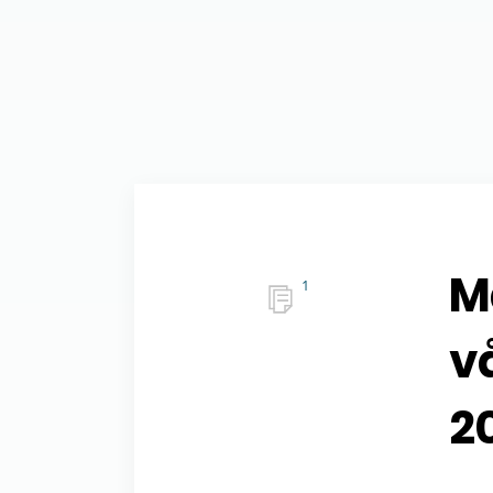
M
1
v
2