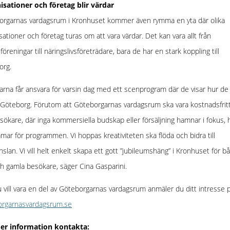
isationer och företag blir värdar
orgarnas vardagsrum i Kronhuset kommer även rymma en yta där olika
sationer och företag turas om att vara värdar. Det kan vara allt från
sföreningar till näringslivsföreträdare, bara de har en stark koppling till
org.
arna får ansvara för varsin dag med ett scenprogram där de visar hur de
 Göteborg. Förutom att Göteborgarnas vardagsrum ska vara kostnadsfritt
esökare, där inga kommersiella budskap eller försäljning hamnar i fokus, h
amar för programmen. Vi hoppas kreativiteten ska flöda och bidra till
nslan. Vi vill helt enkelt skapa ett gott ”jubileumshäng” i Kronhuset för b
h gamla besökare, säger Cina Gasparini.
vill vara en del av Göteborgarnas vardagsrum anmäler du ditt intresse 
orgarnasvardagsrum.se
er information kontakta: