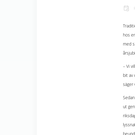
Tradit
hos en
med si
årsjub
– Vi v
bit av
säger 
Sedan 
ut gen
riksda
lyssna
beundr