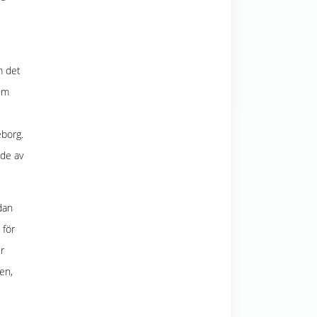
m det
rum
eborg.
ade av
dan
 för
r
en,