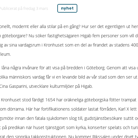
Publicerat på
fredag 3 mars
nyhet
ionellt, modernt eller alla stilar på en gång? Hur ser det egentligen ut 
 göteborgare? Nu söker fastighetsägaren Higab fem personer som vill d
g av sina vardagsrum i Kronhuset som en del av firandet av stadens 400
ileum.
ill låna några invånare för att visa på bredden i Göteborg. Genom att visa
 olika människors vardag får vi en levande bild av vår stad som den ser ut 
Cina Gasparini, utvecklare kulturmiljöer på Higab.
Kronhuset stod färdigt 1654 har oräkneliga göteborgska fötter trampat 
om dörrarna. Här har fortifikationens soldater lastat förråden, Karl X lett
gsmöte innan den fatala sjukdomen slog till, gudstjänstbesökare suttit 
t på predikan när huset tjänstgjort som kyrka, konserter spelats och turi
at den sinnrika takkonstruktionen. Nu kommer Rikssalen under drygt t