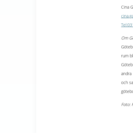
Cina G
cina.g
Tel:0
Om Gö
Götebo
rum bl
Göteb
andra 
och sa
götebo
Foto: 