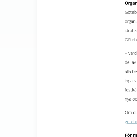
Organ
Göteb
organi
idrott
Göteb
– Värd
del av
alla b
inga r
festkä
nya oc
Om du 
goteb
För m