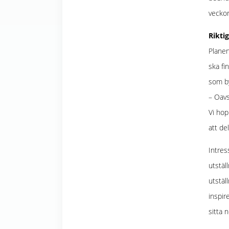
veckor
Rikti
Planen
ska fi
som by
– Oavs
Vi hop
att de
Intres
utstäl
utstäl
inspir
sitta 