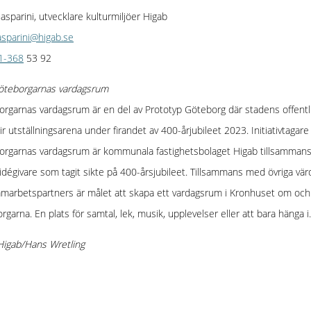
asparini, utvecklare kulturmiljöer Higab
asparini@higab.se
31-368
53 92
teborgarnas vardagsrum
rgarnas vardagsrum är en del av Prototyp Göteborg där stadens offentl
ir utställningsarena under firandet av 400-årjubileet 2023. Initiativtagare t
orgarnas vardagsrum är kommunala fastighetsbolaget Higab tillsamman
idégivare som tagit sikte på 400-årsjubileet. Tillsammans med övriga vär
marbetspartners är målet att skapa ett vardagsrum i Kronhuset om och
rgarna. En plats för samtal, lek, musik, upplevelser eller att bara hänga i.
Higab/Hans Wretling