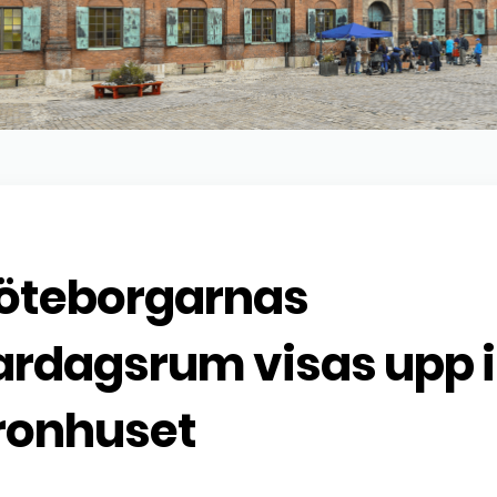
öteborgarnas
ardagsrum visas upp i
ronhuset