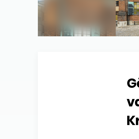
G
v
K