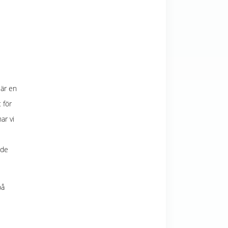
 är en
 för
ar vi
åde
på