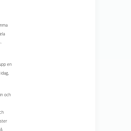
hemma
ela
-
 upp en
idag,
in och
och
ster
vå