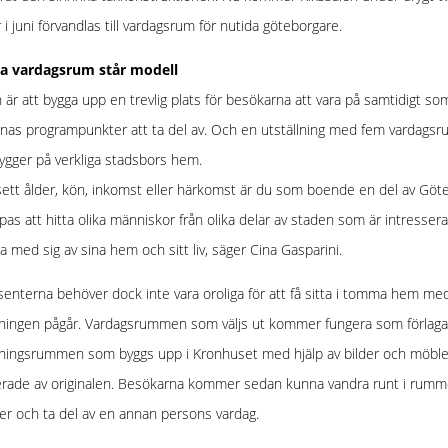
 i juni förvandlas till vardagsrum för nutida göteborgare.
ga vardagsrum står modell
 är att bygga upp en trevlig plats för besökarna att vara på samtidigt so
nnas programpunkter att ta del av. Och en utställning med fem vardags
gger på verkliga stadsbors hem.
ett ålder, kön, inkomst eller härkomst är du som boende en del av Göt
pas att hitta olika människor från olika delar av staden som är intresser
la med sig av sina hem och sitt liv, säger Cina Gasparini.
senterna behöver dock inte vara oroliga för att få sitta i tomma hem me
lningen pågår. Vardagsrummen som väljs ut kommer fungera som förlaga
lningsrummen som byggs upp i Kronhuset med hjälp av bilder och möble
erade av originalen. Besökarna kommer sedan kunna vandra runt i rumm
ner och ta del av en annan persons vardag.