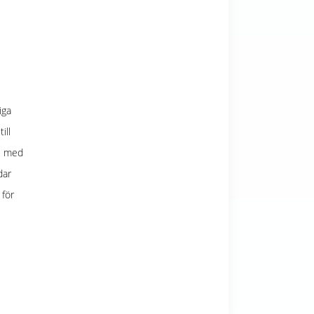
iga
ill
s med
dar
 för