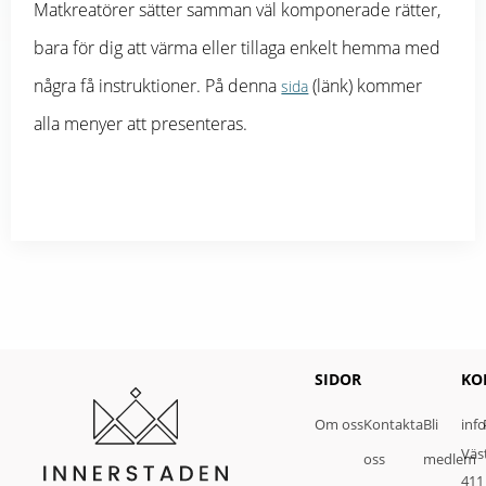
Matkreatörer sätter samman väl komponerade rätter,
bara för dig att värma eller tillaga enkelt hemma med
några få instruktioner. På denna
(länk) kommer
sida
alla menyer att presenteras.
SIDOR
KO
Om oss
Kontakta
Bli
inf
Väs
oss
medlem
411