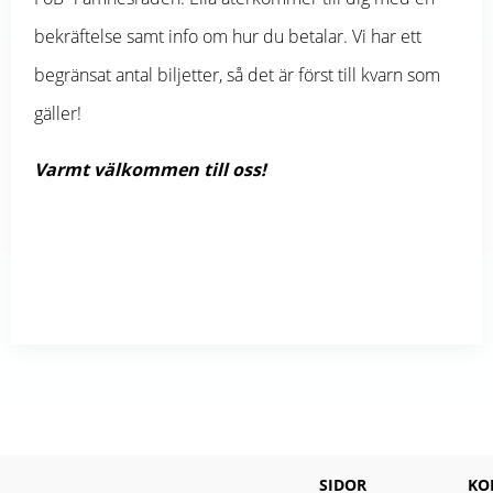
bekräftelse samt info om hur du betalar.
Vi har ett
begränsat antal biljetter, så det är först till kvarn som
gäller!
Varmt välkommen till oss!
SIDOR
KO