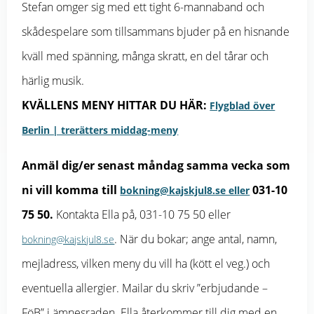
Stefan omger sig med ett tight 6-mannaband och
skådespelare som tillsammans bjuder på en hisnande
kväll med spänning, många skratt, en del tårar och
härlig musik.
KVÄLLENS MENY HITTAR DU HÄR:
Flygblad över
Berlin | trerätters middag-meny
Anmäl dig/er senast måndag samma vecka som
ni vill komma till
031-10
bokning@kajskjul8.se eller
75 50.
Kontakta Ella på, 031-10 75 50 eller
. När du bokar; ange antal, namn,
bokning@kajskjul8.se
mejladress, vilken meny du vill ha (kött el veg.) och
eventuella allergier. Mailar du skriv ”erbjudande –
FöB” i ämnesraden. Ella återkommer till dig med en