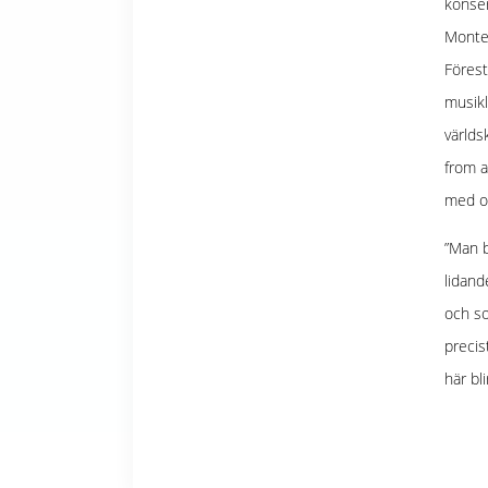
konser
Montev
Förest
musikl
världs
from a
med o
”Man b
lidand
och so
precis
här bl