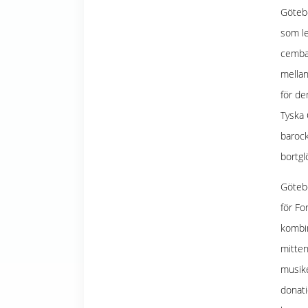
Götebo
som le
cemba
mella
för de
Tyska 
barock
bortgl
Götebo
för Fo
kombin
mitten
musike
donati