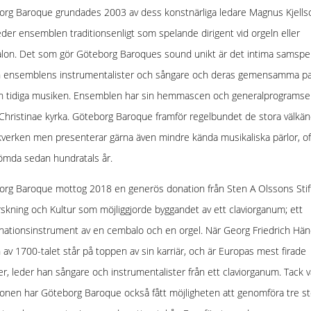
rg Baroque grundades 2003 av dess konstnärliga ledare Magnus Kjells
der ensemblen traditionsenligt som spelande dirigent vid orgeln eller
lon. Det som gör Göteborg Baroques sound unikt är det intima samspe
n ensemblens instrumentalister och sångare och deras gemensamma p
n tidiga musiken. Ensemblen har sin hemmascen och generalprogramser
Christinae kyrka. Göteborg Baroque framför regelbundet de stora välkä
verken men presenterar gärna även mindre kända musikaliska pärlor, of
ömda sedan hundratals år.
rg Baroque mottog 2018 en generös donation från Sten A Olssons Stif
rskning och Kultur som möjliggjorde byggandet av ett claviorganum; ett
ationsinstrument av en cembalo och en orgel. När Georg Friedrich Händ
 av 1700-talet står på toppen av sin karriär, och är Europas mest firade
r, leder han sångare och instrumentalister från ett claviorganum. Tack 
onen har Göteborg Baroque också fått möjligheten att genomföra tre st