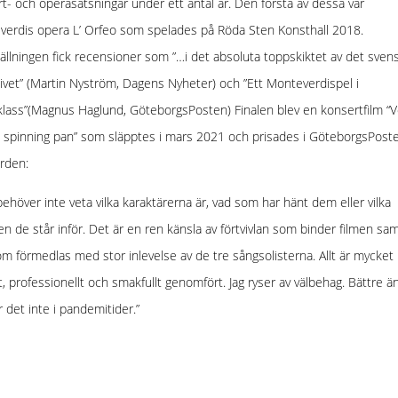
t- och operasatsningar under ett antal år. Den första av dessa var
erdis opera L’ Orfeo som spelades på Röda Sten Konsthall 2018.
ällningen fick recensioner som ”…i det absoluta toppskiktet av det sven
ivet” (Martin Nyström, Dagens Nyheter) och ”Ett Monteverdispel i
klass”(Magnus Haglund, GöteborgsPosten) Finalen blev en konsertfilm “V
 spinning pan” som släpptes i mars 2021 och prisades i GöteborgsPost
rden:
ehöver inte veta vilka karaktärerna är, vad som har hänt dem eller vilka
en de står inför. Det är en ren känsla av förtvivlan som binder filmen s
m förmedlas med stor inlevelse av de tre sångsolisterna. Allt är mycket
t, professionellt och smakfullt genomfört. Jag ryser av välbehag. Bättre ä
ir det inte i pandemitider.”