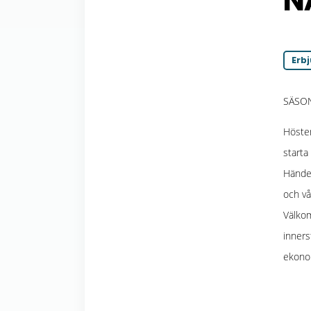
N
Erb
SÄSO
Hösten
starta
Händel
och vå
Välkom
inners
ekonom