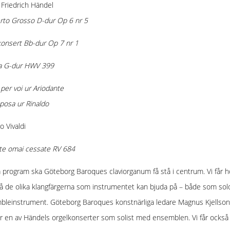
Friedrich Händel
rto Grosso D-dur Op 6 nr 5
onsert Bb-dur Op 7 nr 1
a G-dur HWV 399
per voi ur Ariodante
posa ur Rinaldo
o Vivaldi
te omai cessate RV 684
a program ska Göteborg Baroques claviorganum få stå i centrum. Vi får h
å de olika klangfärgerna som instrumentet kan bjuda på – både som sol
bleinstrument. Göteborg Baroques konstnärliga ledare Magnus Kjellson
r en av Händels orgelkonserter som solist med ensemblen. Vi får också 