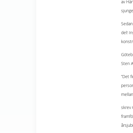
av Hän
sjunge
​Seda
del! I
konstn
​Göteb
Sten A
”Det f
person
mellan
skrev
framf
årsjub