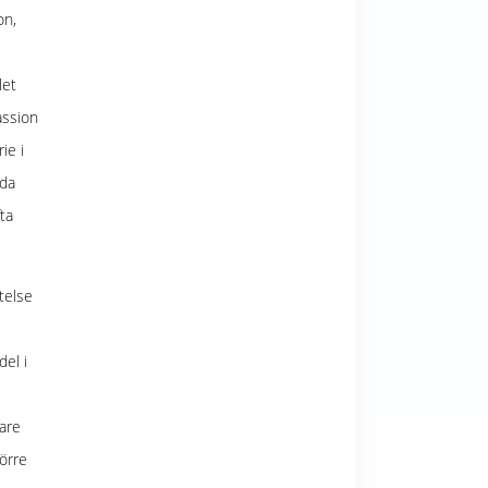
on,
let
assion
ie i
nda
ta
telse
el i
vare
örre