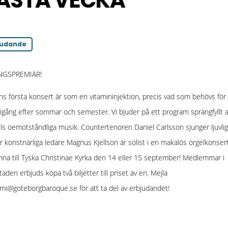
ÄSTA VECKA
judande
NGSPREMIÄR!
s första konsert är som en vitamininjektion, precis vad som behövs för 
 igång efter sommar och semester. Vi bjuder på ett program sprängfyllt 
s oemotståndliga musik. Countertenoren Daniel Carlsson sjunger ljuvlig
r konstnärliga ledare Magnus Kjellson är solist i en makalös orgelkonsert
na till Tyska Christinae Kyrka den 14 eller 15 september! Medlemmar i
taden erbjuds köpa två biljetter till priset av en. Mejla
i@goteborgbaroque.se för att ta del av erbjudandet!