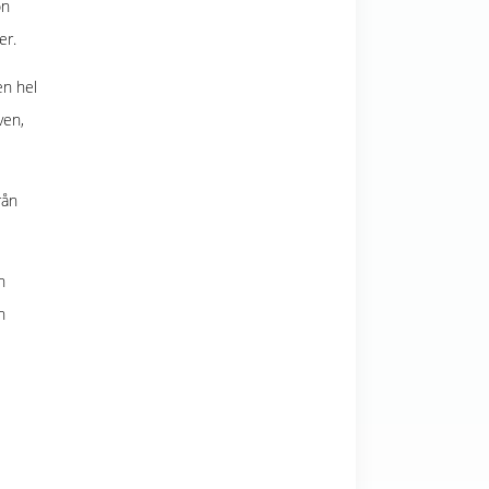
on
er.
en hel
ven,
rån
h
n