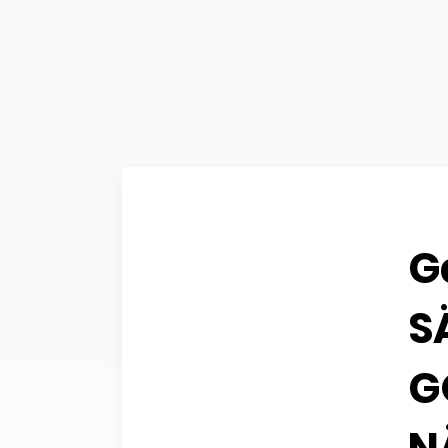
Gå
S
G