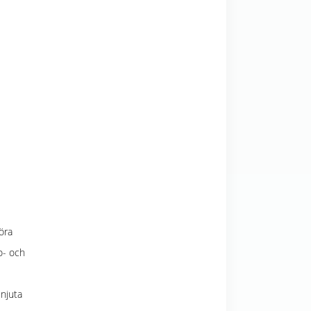
öra
o- och
njuta