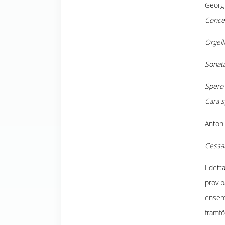
Georg 
Conce
Orgelk
Sonat
Spero 
Cara s
Antoni
Cessa
I dett
prov p
ensem
framfö