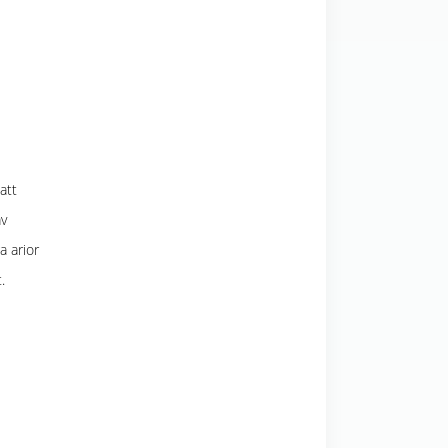
att
av
a arior
.