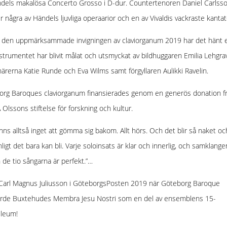
dels makalösa Concerto Grosso i D-dur. Countertenoren Daniel Carlss
r några av Händels ljuvliga operaarior och en av Vivaldis vackraste kantat
n den uppmärksammade invigningen av claviorganum 2019 har det hänt 
nstrumentet har blivit målat och utsmyckat av bildhuggaren Emilia Lehgra
ärerna Katie Runde och Eva Wilms samt förgyllaren Aulikki Ravelin.
org Baroques claviorganum finansierades genom en generös donation f
 Olssons stiftelse för forskning och kultur.
inns alltså inget att gömma sig bakom. Allt hörs. Och det blir så naket oc
ligt det bara kan bli. Varje soloinsats är klar och innerlig, och samklange
 de tio sångarna är perfekt.”…
 Carl Magnus Juliusson i GöteborgsPosten 2019 när Göteborg Baroque
örde Buxtehudes Membra Jesu Nostri som en del av ensemblens 15-
ileum!