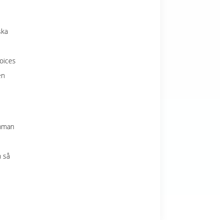
ska
oices
en
amman
n så