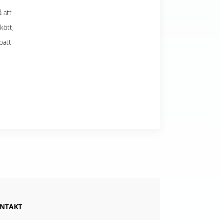
 att
kött,
batt
NTAKT