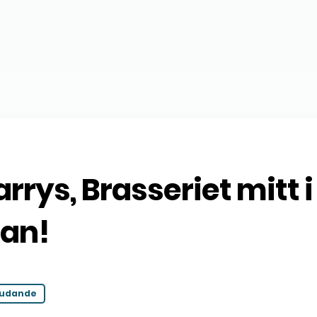
rrys, Brasseriet mitt i
tan!
judande