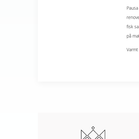
Pausa 
renove
fisk s
på ma
Varmt 