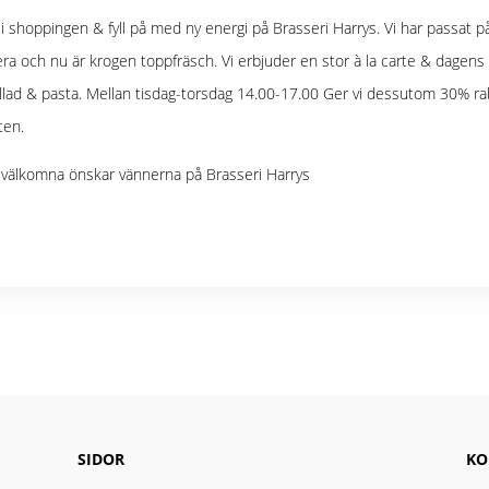
i shoppingen & fyll på med ny energi på Brasseri Harrys. Vi har passat på
ra och nu är krogen toppfräsch. Vi erbjuder en stor à la carte & dagens 
allad & pasta. Mellan tisdag-torsdag 14.00-17.00 Ger vi dessutom 30% ra
ten.
välkomna önskar vännerna på Brasseri Harrys
SIDOR
KO